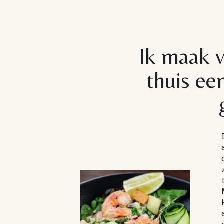
Ik maak 
thuis ee