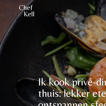
Chef
Kell
Ik kook privé-di
thuis: lekker et
ontspannen sfee