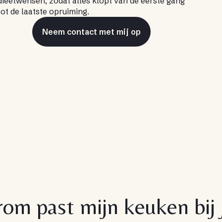
dieetwensen, zodat alles klopt van de eerste gang
tot de laatste opruiming.
Neem contact met mij op
om past mijn keuken bij