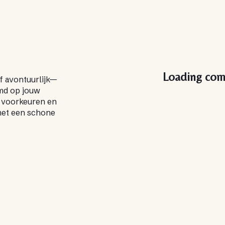
Loading com
of avontuurlijk—
emd op jouw
p voorkeuren en
 met een schone