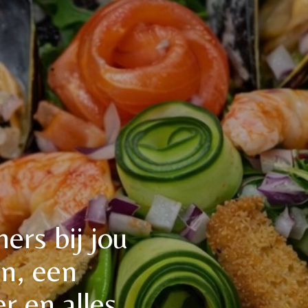
ners bij jou
en, een
r en alles