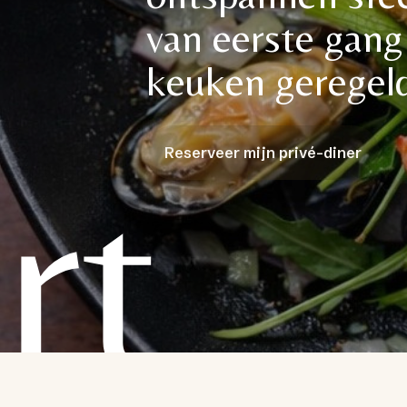
van eerste gang
keuken geregel
Reserveer mijn privé-diner